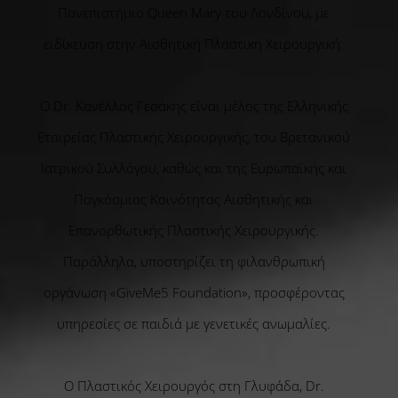
Πανεπιστήμιο Queen Mary του Λονδίνου, με
ειδίκευση στην Αισθητική Πλαστική Χειρουργική.
Ο Dr. Κανέλλος Γεσάκης είναι μέλος της Ελληνικής
Εταιρείας Πλαστικής Χειρουργικής, του Βρετανικού
Ιατρικού Συλλόγου, καθώς και της Ευρωπαϊκής και
Παγκόσμιας Κοινότητας Αισθητικής και
Επανορθωτικής Πλαστικής Χειρουργικής.
Παράλληλα, υποστηρίζει τη φιλανθρωπική
οργάνωση «GiveMe5 Foundation», προσφέροντας
υπηρεσίες σε παιδιά με γενετικές ανωμαλίες.
Ο Πλαστικός Χειρουργός στη Γλυφάδα, Dr.