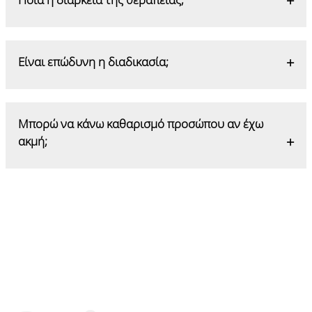
Η θεραπεία διαρκεί περίπου 1 έως 1,5 ώρα
Είναι επώδυνη η διαδικασία;
Πρόκειται για ανώδυνη και ευχάριστη θεραπεία
Μπορώ να κάνω καθαρισμό προσώπου αν έχω
ακμή;
Ο βαθύς καθαρισμός βοηθάει το δέρμα να
αναπνεύσει και να εστιάσει στην καταπολέμηση
της ακμής, περιορίζοντας την.