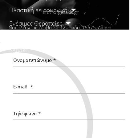
Πλαστική Χειρουργική
info@drgesakis.gr
Ενέσιμες Θεραπείες
Ναπολέοντος Ζέρβα 20, Γλυφάδα, 16675, Αθήνα
Αισθητικές Θεραπείες
Κλινική
Βίντεο
Είπαν για εμάς
Ιατρικά Νέα
Επικοινωνία