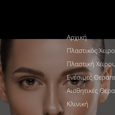
Αρχική
Πλαστικός Χειρ
Πλαστική Χειρο
Ενέσιμες Θεραπε
Αισθητικές Θερα
Κλινική