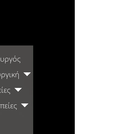
ουργός
υργική
ίες
πείες