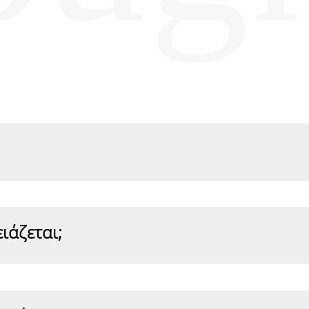
 (έσω), γίνεται εκτομή του πλεονάζοντος ιστού με
θεί μείωση του μεγέθους.
ιάζεται;
 αύξηση του όγκου γίνεται τοποθέτηση υαλουρον
 γίνεται με τοπική αναισθησία και μέθη και οι α