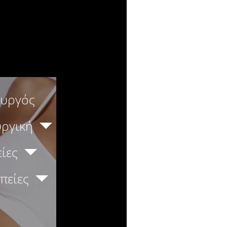
ουργός
υργική
ίες
πείες