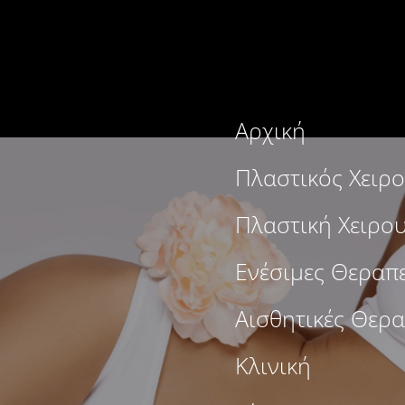
Αρχική
Πλαστικός Χειρ
Πλαστική Χειρο
Ενέσιμες Θεραπε
Αισθητικές Θερα
Κλινική